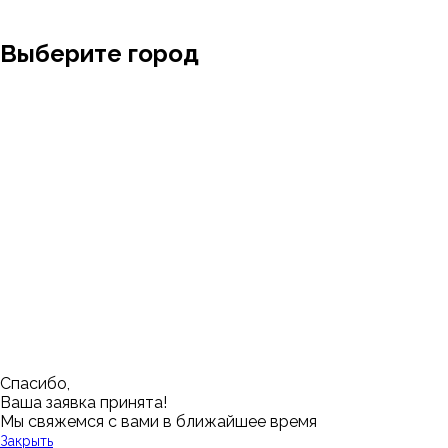
Выберите город
Москва
Заводоуковск
Мирный
Омск
Ижевск
Пенза
Санкт-Петербург
Муром
Ишим
Пермь
Абакан
Набережные Челны
Казань
Ростов-на-Дону
Алушта
Нефтеюганск
Калининград
Самара
Барнаул
Нижневартовск
Кемерово
Тюмень
Волгоград
Новосибирск
Кострома
Уфа
Воронеж
Новый Уренгой
Красноярск
Челябинск
Грозный
Нижний Новгород
Лангепас
Южно-Сахалинск
Дмитровск
Магнитогорск
Ялуторовск
Екатеринбург
Озерск
Спасибо,
Ваша заявка принята!
Мы свяжемся с вами в ближайшее время
Закрыть