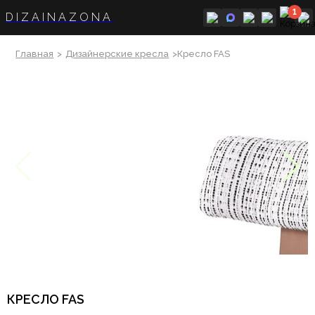
1
DIZAINAZONA
Главная
>
Дизайнерские кресла
>Кресло FAS
КРЕСЛО FAS