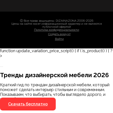
Ⓒ Все права защищены. DIZAINAZONA 2006-2026
Цены на сайте носят информационный характер и не являются
публичной офертой
Политика конфиденциальности
Создать аккаунт
Войти
function update_variation_price_script() { if ( is_product() ) { ?
>
Заказать 3D-модель
Скачать каталог
Тренды дизайнерской мебели 2026
Мы пришлём ссылку для скачивания на
указанный номер
Краткий гид по трендам дизайнерской мебели, который
Я не робот
поможет сделать интерьер стильным и современным.
Я не робот
Показываем, что выбирать, чтобы выглядело дорого, и
чего избегать.
Скачать бесплатно