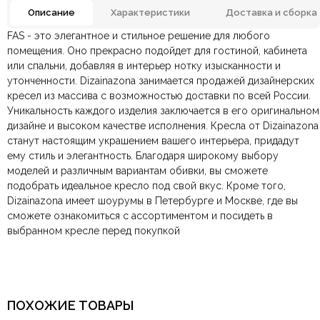
Описание
Характеристики
Доставка и сборка
FAS - это элегантное и стильное решение для любого
Отзывов ещё нет. Напишите первым.
Тип кресла
Лаундж-кресло
помещения. Оно прекрасно подойдет для гостиной, кабинета
или спальни, добавляя в интерьер нотку изысканности и
утонченности. Dizainazona занимается продажей дизайнерских
По всей России:
Оплата в салоне-магазине
отправляем через транспортную
— наличными или картой
Бренд
COMMUNE
кресел из массива с возможностью доставки по всей России.
компанию
при самовывозе.
СДЭК
. Срок доставки —
до 7 дней
.
Уникальность каждого изделия заключается в его оригинальном
По Москве и Санкт-Петербургу:
Безналичная оплата по счёту
— для юридических и
быстрая
Материал
Металл, Ткань, Экокожа
дизайне и высоком качестве исполнения. Кресла от Dizainazona
Яндекс.Доставка
физических лиц.
— доставка в день заказа.
станут настоящим украшением вашего интерьера, придадут
Онлайн оплата картой
— быстрая и безопасная через
Ваша общая оценка
ему стиль и элегантность. Благодаря широкому выбору
сайт.
Размеры ШxГxВ
670х660х710 мм.
моделей и различным вариантам обивки, вы сможете
Заголовок вашего отзыва
подобрать идеальное кресло под свой вкус. Кроме того,
На металлических ножках,
Dizainazona имеет шоурумы в Петербурге и Москве, где вы
Конструкция
С мягким сиденьем
сможете ознакомиться с ассортиментом и посидеть в
выбранном кресле перед покупкой
Подлокотники
Без подлокотников
Ваш отзыв
Ваше имя
Ваша эл.почта
Спинка
С низкой спинкой
ПОХОЖИЕ ТОВАРЫ
Форма
Квадратная