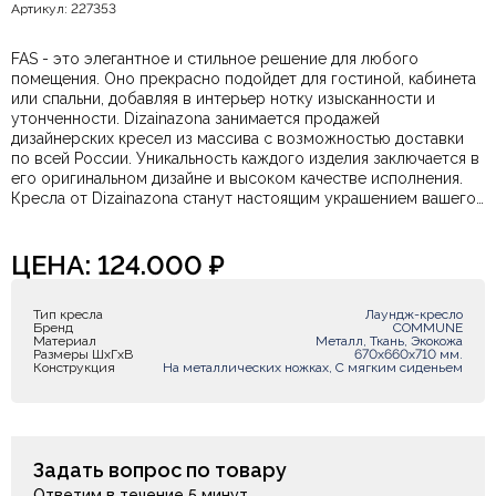
Артикул: 227353
FAS - это элегантное и стильное решение для любого
помещения. Оно прекрасно подойдет для гостиной, кабинета
или спальни, добавляя в интерьер нотку изысканности и
утонченности. Dizainazona занимается продажей
дизайнерских кресел из массива с возможностью доставки
по всей России. Уникальность каждого изделия заключается в
его оригинальном дизайне и высоком качестве исполнения.
Кресла от Dizainazona станут настоящим украшением вашего
интерьера, придадут ему стиль и элегантность. Благодаря
широкому выбору моделей и различным вариантам обивки,
вы сможете подобрать идеальное кресло под свой вкус.
ЦЕНА:
124.000
₽
Кроме того, Dizainazona имеет шоурумы в Петербурге и
Москве, где вы сможете ознакомиться с ассортиментом и
Тип кресла
Лаундж-кресло
посидеть в выбранном кресле перед покупкой
Бренд
COMMUNE
Материал
Металл, Ткань, Экокожа
Размеры ШxГxВ
670х660х710 мм.
Конструкция
На металлических ножках, С мягким сиденьем
Задать вопрос по товару
Ответим в течение 5 минут