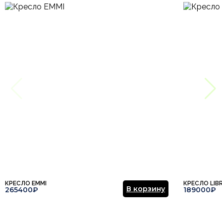
Этот отзыв основан на моём опыте и выражает моё личное
мнение.
​
Страна производитель
Сингапур
Балкон-лоджия,
Отправить отзыв
Гардеробная, Гостиная,
Комната
Детская, Кабинет,
Спальня, Столовая
Арт-Деко, Итальянский,
Лофт, Минимализм,
Стиль
Модерн, Немецкий,
Современный, Хай-тек,
Эклектика
Белый, Коричневый,
Цвет
Черный
Тип продажи
Под заказ
КРЕСЛО EMMI
КРЕСЛО LIB
В корзину
265400₽
189000₽