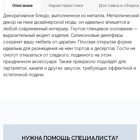
Описание
Характеристики
Доставка и сборка
Декоративное блюдо, выполненное из металла. Металлический
Отзывов ещё нет. Напишите первым.
Размеры ШxГxВ
320х320х70мм.
декор на пике дизайнерской моды, он идеально впишется в
любой современный интерьер. Гнутое глянцевое основание —
выразительный акцент изделия. Силиконовые демпферы
По всей России:
Оплата в салоне-магазине
отправляем через транспортную
— наличными или картой
Страна производитель
Китай
сохранят вашу мебель от царапин. Плоская открытая форма
компанию
при самовывозе.
СДЭК
. Срок доставки —
до 7 дней
.
идеальна для размещения на нем тортов и десертов. Гости не
По Москве и Санкт-Петербургу:
Безналичная оплата по счёту
— для юридических и
быстрая
Материал
Металл
смогут отказаться от сладкого, поданного на этом
Яндекс.Доставка
физических лиц.
— доставка в день заказа.
праздничном аксессуаре. Также прекрасно подойдёт для
Онлайн оплата картой
— быстрая и безопасная через
Ваша общая оценка
тарталеток, канапе и других закусок, требующих эффектной и
сайт.
Цвет
Серебро
эстетичной подачи.
Заголовок вашего отзыва
Тип продажи
В наличии
Ваш отзыв
Ваше имя
Ваша эл.почта
НУЖНА ПОМОЩЬ СПЕЦИАЛИСТА?