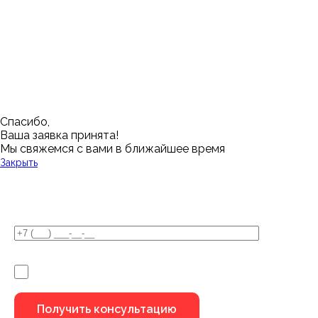
Кемерово
Тюмень
Волгоград
Новосибирск
Кострома
Уфа
Воронеж
Новый Уренгой
Красноярск
Челябинск
Грозный
Нижний Новгород
Лангепас
Южно-Сахалинск
Дмитровск
Магнитогорск
Ялуторовск
Екатеринбург
Озерск
Спасибо,
Ваша заявка принята!
Мы свяжемся с вами в ближайшее время
Закрыть
У Вас остались вопросы?
Я не робот