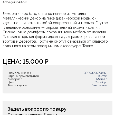
Артикул: 643295
Декоративное блюдо, выполненное из металла.
Металлический декор на пике дизайнерской моды, он
идеально впишется в любой современный интерьер. Гнутое
глянцевое основание — выразительный акцент изделия.
Силиконовые демпферы сохранят вашу мебель от царапин.
Плоская открытая форма идеальна для размещения на нем
тортов и десертов. Гости не смогут отказаться от сладкого,
поданного на этом праздничном аксессуаре. Также
прекрасно подойдёт для тарталеток, канапе и других закусок,
требующих эффектной и эстетичной подачи.
ЦЕНА:
15.000
₽
Размеры ШxГxВ
320х320х70мм.
Страна производитель
Китай
Материал
Металл
Цвет
Серебро
Тип продажи
В наличии
Задать вопрос по товару
Ответим в течение 5 минут