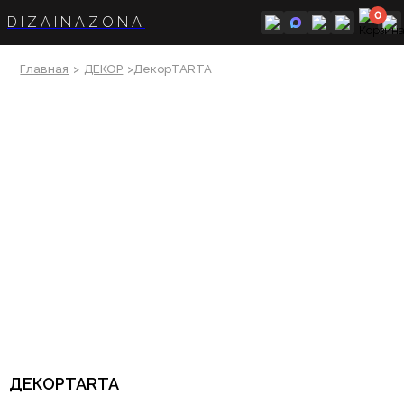
0
DIZAINAZONA
Главная
>
ДЕКОР
>ДекорTARTA
ДЕКОРTARTA