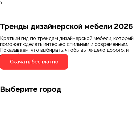
>
Заказать 3D-модель
Скачать каталог
Тренды дизайнерской мебели 2026
Мы пришлём ссылку для скачивания на
указанный номер
Краткий гид по трендам дизайнерской мебели, который
Я не робот
поможет сделать интерьер стильным и современным.
Я не робот
Показываем, что выбирать, чтобы выглядело дорого, и
чего избегать.
Скачать бесплатно
Выберите город
Москва
Заводоуковск
Мирный
Омск
Ижевск
Пенза
Санкт-Петербург
Муром
Ишим
Пермь
Абакан
Набережные Челны
Казань
Ростов-на-Дону
Алушта
Нефтеюганск
Калининград
Самара
Барнаул
Нижневартовск