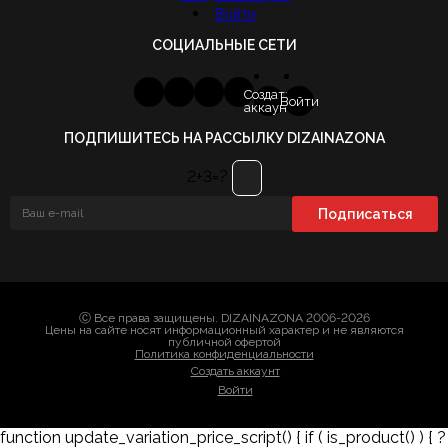
Войти
СОЦИАЛЬНЫЕ СЕТИ
Создать
Войти
аккаунт
ПОДПИШИТЕСЬ НА РАССЫЛКУ DIZAINAZONA
2+3=?
Ⓒ Все права защищены. DIZAINAZONA 2006-2026
Цены на сайте носят информационный характер и не являются
публичной офертой
Политика конфиденциальности
Создать аккаунт
Войти
function update_variation_price_script() { if ( is_product() ) { ?