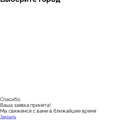
Москва
Заводоуковск
Мирный
Омск
Ижевск
Пенза
Санкт-Петербург
Муром
Ишим
Пермь
Абакан
Набережные Челны
Казань
Ростов-на-Дону
Алушта
Нефтеюганск
Калининград
Самара
Барнаул
Нижневартовск
Кемерово
Тюмень
Волгоград
Новосибирск
Кострома
Уфа
Воронеж
Новый Уренгой
Красноярск
Челябинск
Грозный
Нижний Новгород
Лангепас
Южно-Сахалинск
Дмитровск
Магнитогорск
Ялуторовск
Екатеринбург
Озерск
Спасибо,
Ваша заявка принята!
Мы свяжемся с вами в ближайшее время
Закрыть
У Вас остались вопросы?