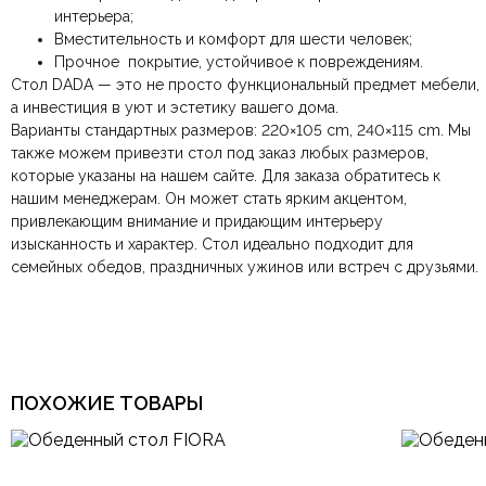
интерьера;
По Москве и Санкт-Петербургу:
Безналичная оплата по счёту
— для юридических и
быстрая
Вместительность и комфорт для шести человек;
Яндекс.Доставка
физических лиц.
— доставка в день заказа.
Цвет
Белый, Серый, Черный
Прочное покрытие, устойчивое к повреждениям.
Онлайн оплата картой
— быстрая и безопасная через
Ваша общая оценка
Стол DADA — это не просто функциональный предмет мебели,
сайт.
Размеры ШxГxВ
2000х1000х750 мм.
а инвестиция в уют и эстетику вашего дома.
Заголовок вашего отзыва
Варианты стандартных размеров: 220×105 cm, 240×115 cm. Мы
также можем привезти стол под заказ любых размеров,
Современный,
Тип дизайна
Итальянский, Модерн
которые указаны на нашем сайте. Для заказа обратитесь к
нашим менеджерам. Он может стать ярким акцентом,
привлекающим внимание и придающим интерьеру
Тип продажи
В наличии
Ваш отзыв
изысканность и характер. Стол идеально подходит для
Ваше имя
Ваша эл.почта
семейных обедов, праздничных ужинов или встреч с друзьями.
Этот отзыв основан на моём опыте и выражает моё личное
мнение.
​
ПОХОЖИЕ ТОВАРЫ
Отправить отзыв