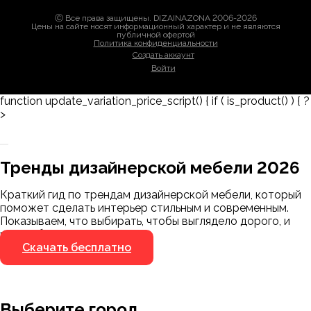
Ⓒ Все права защищены. DIZAINAZONA 2006-2026
Цены на сайте носят информационный характер и не являются
публичной офертой
Политика конфиденциальности
Создать аккаунт
Войти
function update_variation_price_script() { if ( is_product() ) { ?
>
Заказать 3D-модель
Скачать каталог
Тренды дизайнерской мебели 2026
Мы пришлём ссылку для скачивания на
указанный номер
Краткий гид по трендам дизайнерской мебели, который
Я не робот
поможет сделать интерьер стильным и современным.
Я не робот
Показываем, что выбирать, чтобы выглядело дорого, и
чего избегать.
Скачать бесплатно
Выберите город