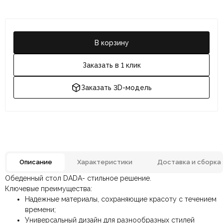
В корзину
Заказать в 1 клик
Заказать 3D-модель
Описание
Характеристики
Доставка и сборка
Обеденный стол DADA- стильное решение.
Отзывов ещё нет. Напишите первым.
Комната
Кухня, Столовая
Ключевые преимущества:
Надежные материалы, сохраняющие красоту с течением
Металл,
времени;
По всей России:
Оплата в салоне-магазине
отправляем через транспортную
— наличными или картой
Материал
Регенерированная кожа,
Универсальный дизайн для разнообразных стилей
компанию
при самовывозе.
СДЭК
. Срок доставки —
до 7 дней
.
Натуральный камень