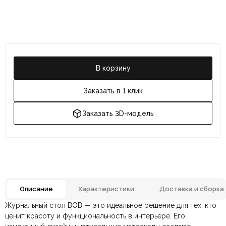
В корзину
Заказать в 1 клик
Заказать 3D-модель
Описание
Характеристики
Доставка и сборка
Журнальный стол BOB — это идеальное решение для тех, кто
Отзывов ещё нет. Напишите первым.
Цвет
Черный
ценит красоту и функциональность в интерьере. Его