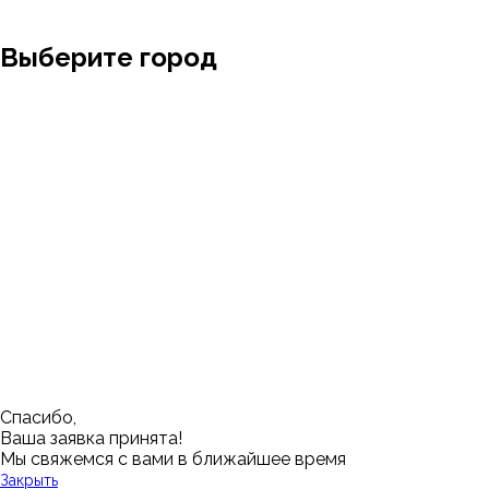
Выберите город
Москва
Заводоуковск
Мирный
Омск
Ижевск
Пенза
Санкт-Петербург
Муром
Ишим
Пермь
Абакан
Набережные Челны
Казань
Ростов-на-Дону
Алушта
Нефтеюганск
Калининград
Самара
Барнаул
Нижневартовск
Кемерово
Тюмень
Волгоград
Новосибирск
Кострома
Уфа
Воронеж
Новый Уренгой
Красноярск
Челябинск
Грозный
Нижний Новгород
Лангепас
Южно-Сахалинск
Дмитровск
Магнитогорск
Ялуторовск
Екатеринбург
Озерск
Спасибо,
Ваша заявка принята!
Мы свяжемся с вами в ближайшее время
Закрыть