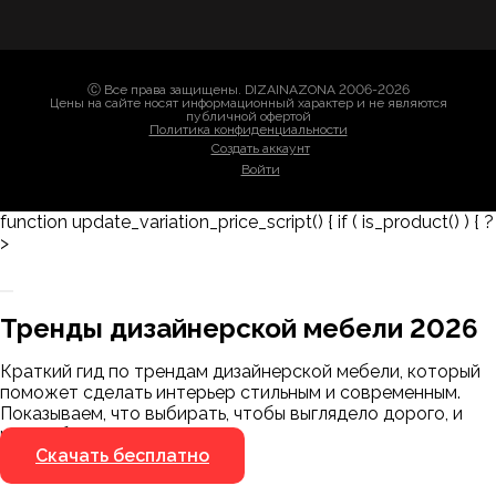
Ⓒ Все права защищены. DIZAINAZONA 2006-2026
Цены на сайте носят информационный характер и не являются
публичной офертой
Политика конфиденциальности
Создать аккаунт
Войти
function update_variation_price_script() { if ( is_product() ) { ?
>
Заказать 3D-модель
Скачать каталог
Тренды дизайнерской мебели 2026
Мы пришлём ссылку для скачивания на
указанный номер
Краткий гид по трендам дизайнерской мебели, который
Я не робот
поможет сделать интерьер стильным и современным.
Я не робот
Показываем, что выбирать, чтобы выглядело дорого, и
чего избегать.
Скачать бесплатно