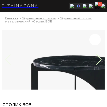
1
DIZAINAZONA
Главная
>
Журнальные столики
>
Журнальный столик
металлический
>Столик BOB
СТОЛИК BOB