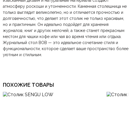
изысканный дизайн и натуральные материалы создают
Балкон-лоджия,
атмосферу роскоши и утонченности. Каменная столешница не
По всей России:
Оплата в салоне-магазине
отправляем через транспортную
— наличными или картой
Комната
Гардеробная, Гостиная,
только выглядит великолепно, но и отличается прочностью и
компанию
при самовывозе.
СДЭК
. Срок доставки —
до 7 дней
.
Кабинет, Офис, Спальня
долговечностью, что делает этот столик не только красивым,
По Москве и Санкт-Петербургу:
Безналичная оплата по счёту
— для юридических и
быстрая
но и практичным. Он идеально подойдет для хранения
Яндекс.Доставка
физических лиц.
— доставка в день заказа.
Материал
Камень, Металл
журналов, книг и других мелочей, а также станет прекрасным
Онлайн оплата картой
— быстрая и безопасная через
Ваша общая оценка
местом для чашки кофе или чая во время чтения или отдыха.
сайт.
Размеры ШxГxВ
490х490х500 мм.
Журнальный стол BOB — это идеальное сочетание стиля и
Заголовок вашего отзыва
функциональности, которое сделает ваше пространство более
уютным и стильным.
Арт-Деко, Итальянский,
Классический, Лофт,
Минимализм, Модерн,
Стиль
Немецкий, Скандинавский,
Современный, Хай-тек,
Ваш отзыв
Эклектика
Ваше имя
Ваша эл.почта
ПОХОЖИЕ ТОВАРЫ
Тип продажи
В наличии
Этот отзыв основан на моём опыте и выражает моё личное
мнение.
​