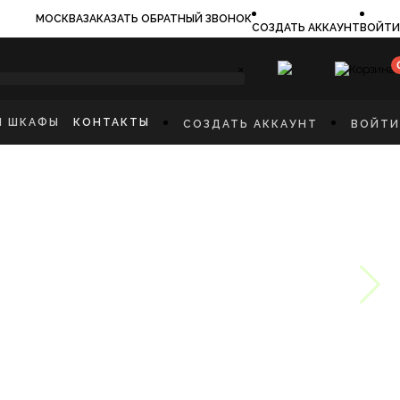
МОСКВА
ЗАКАЗАТЬ ОБРАТНЫЙ ЗВОНОК
СОЗДАТЬ АККАУНТ
ВОЙТИ
×
И ШКАФЫ
КОНТАКТЫ
СОЗДАТЬ АККАУНТ
ВОЙТИ
ИЛЬНИКИ
И
ФЫ
КАЯ МЕБЕЛЬ
Ы
СТИННУЮ
ННУЮ КОМНАТУ
И