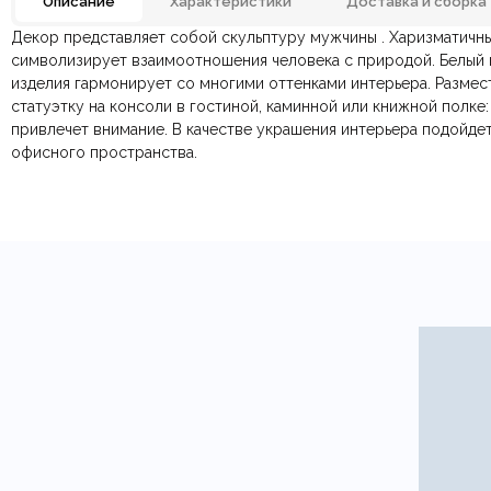
Описание
Характеристики
Доставка и сборка
Декор представляет собой скульптуру мужчины . Харизматичны
Материал
Отзывов ещё нет. Напишите первым.
символизирует взаимоотношения человека с природой. Белый 
изделия гармонирует со многими оттенками интерьера. Разме
По всей России:
Оплата в салоне-магазине
отправляем через транспортную комп
— наличными или картой пр
Размеры ШxГxВ
статуэтку на консоли в гостиной, каминной или книжной полке
По Москве и Санкт-Петербургу:
Безналичная оплата по счёту
— для юридических и физ
быстрая
Яндекс.Дост
привлечет внимание. В качестве украшения интерьера подойдет 
Онлайн оплата картой
— быстрая и безопасная через са
офисного пространства.
Ваша общая оценка
Заголовок вашего отзыва
Ваш отзыв
Ваше имя
Этот отзыв основан на моём опыте и выражает моё личное мне