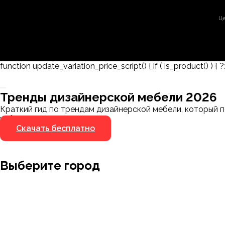
Це
function update_variation_price_script() { if ( is_product() ) { ?
Заказать 3D-модель
Скачать каталог
Тренды дизайнерской мебели 2026
Мы пришлём ссылку для скачивания на указанный
Краткий гид по трендам дизайнерской мебели, который п
номер
избегать.
Скачать бесплатно
Я не робот
Я не робот
Выберите город
Москва
Заводоуковск
Мирный
Омск
Ижевск
Пенза
Санкт-Петербург
Муром
Ишим
Пермь
Абакан
Набережные Челны
Казань
Ростов-на
Алушта
Нефтеюганск