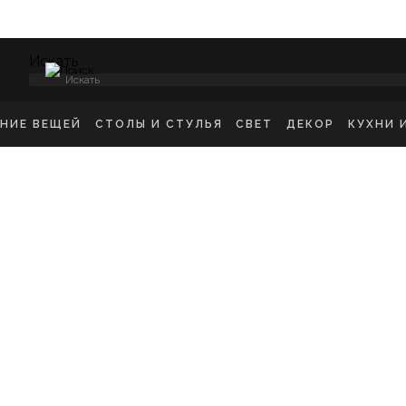
Искать
ЕНИЕ ВЕЩЕЙ
СТОЛЫ И СТУЛЬЯ
СВЕТ
ДЕКОР
КУХНИ 
НСОЛИ
СТУЛЬЯ ОБЕДЕННЫЕ
ПОТОЛОЧНЫЕ СВЕТ
ЗЕРКАЛА
КУХН
ИКРОВАТНЫЕ ТУМБЫ
СТУЛЬЯ БАРНЫЕ
БРА
КАРТИНЫ
ШКА
-ТУМБЫ
РАБОЧИЕ СТУЛЬЯ
ТОРШЕРЫ
КОВРЫ
ДЕТС
МОДЫ
СТОЛЫ ОБЕДЕННЫЕ
НАСТОЛЬНЫЕ ЛАМП
ВАЗЫ
В ГО
ЕЛЛАЖИ
СТОЛЫ ПИСЬМЕННЫЕ
СТАТУЭТКИ
В ВА
ШАЛКИ
ТУАЛЕТНЫЕ СТОЛЫ
ПОДСВЕЧНИК
ПРИКРОВАТНЫЕ СТОЛИКИ
КАШПО
ЖУРНАЛЬНЫЕ СТОЛИКИ
ПОДНОСЫ
СКАМЬИ