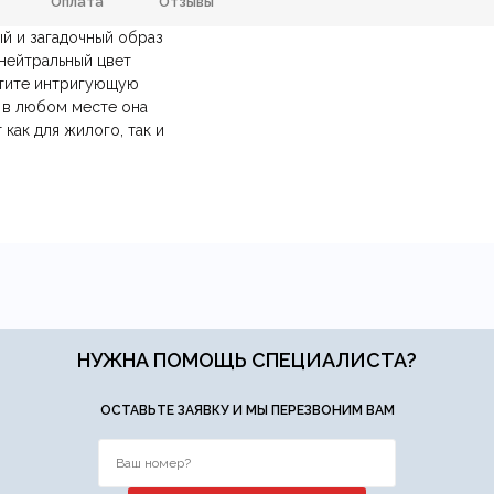
Оплата
Отзывы
й и загадочный образ
Керамика
Цвет
нейтральный цвет
стите интригующую
анию
и самовывозе.
СДЭК
. Срок доставки —
до 7 дней
.
110х80х270мм.
Тип продажи
: в любом месте она
ических лиц.
авка
— доставка в день заказа.
как для жилого, так и
йт.
НУЖНА ПОМОЩЬ СПЕЦИАЛИСТА?
Ваша эл.почта
ОСТАВЬТЕ ЗАЯВКУ И МЫ ПЕРЕЗВОНИМ ВАМ
ние.
​