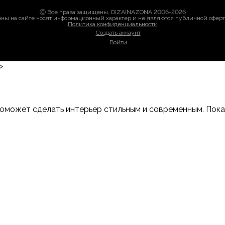
Ⓒ Все права защищены. DIZAINAZONA 2006-2026
ны на сайте носят информационный характер и не являются публичной офер
Политика конфиденциальности
Создать аккаунт
Войти
>
оможет сделать интерьер стильным и современным. Показы
-Дону