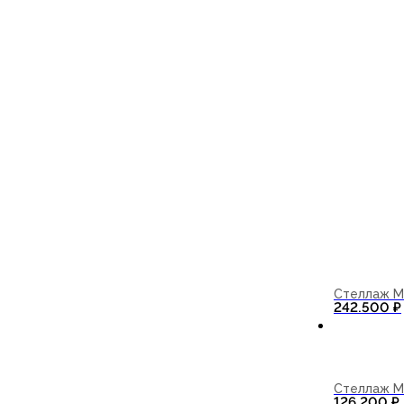
Стеллаж M
242.500
₽
Стеллаж M
126.200
₽