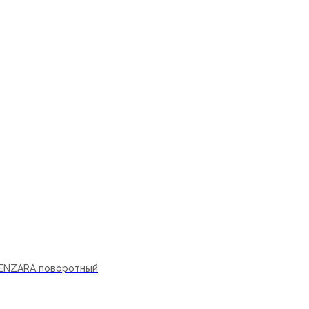
ну
ENZARA поворотный
ну