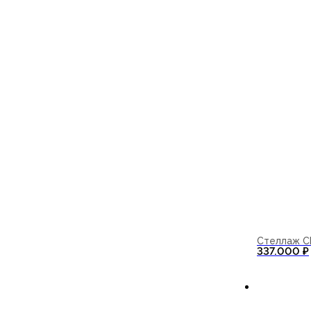
Стеллаж C
337.000
₽
В корзи