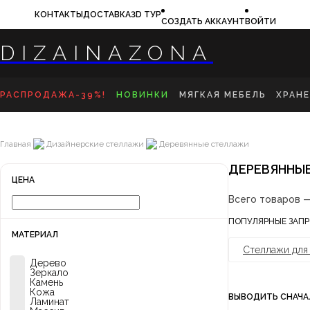
КОНТАКТЫ
ДОСТАВКА
3D ТУР
СОЗДАТЬ АККАУНТ
ВОЙТИ
DIZAINAZONA
РАСПРОДАЖА-39%!
НОВИНКИ
МЯГКАЯ МЕБЕЛЬ
ХРАН
ДИВАНЫ
КО
КРОВАТИ
ПР
Главная
Дизайнерские стеллажи
Деревянные стеллажи
КРЕСЛА
ТВ
БАНКЕТКИ
КО
ПУФЫ
СТ
ДЕРЕВЯННЫ
ВЕ
ЦЕНА
Всего товаров 
ПОПУЛЯРНЫЕ ЗАП
МАТЕРИАЛ
Стеллажи для
Дерево
Зеркало
Камень
Кожа
ВЫВОДИТЬ СНАЧА
Ламинат