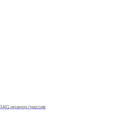
RAIG мрамор/массив
ну