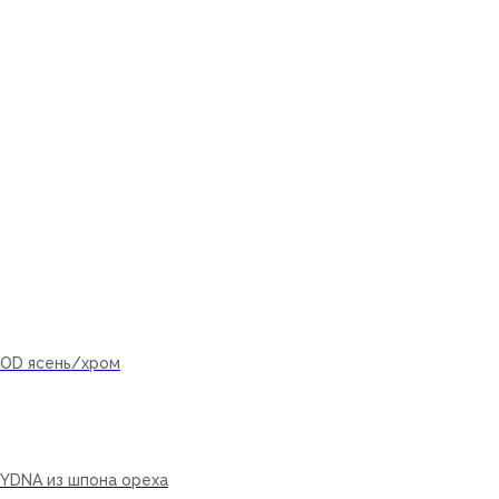
OD ясень/хром
В корзину
YDNA из шпона ореха