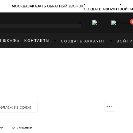
МОСКВА
ЗАКАЗАТЬ ОБРАТНЫЙ ЗВОНОК
СОЗДАТЬ АККАУНТ
ВОЙТИ
×
И ШКАФЫ
КОНТАКТЫ
СОЗДАТЬ АККАУНТ
ВОЙТИ
ИЛЬНИКИ
И
ФЫ
КАЯ МЕБЕЛЬ
Ы
СТИННУЮ
ННУЮ КОМНАТУ
И
еллаж из ореха
ки
популярные