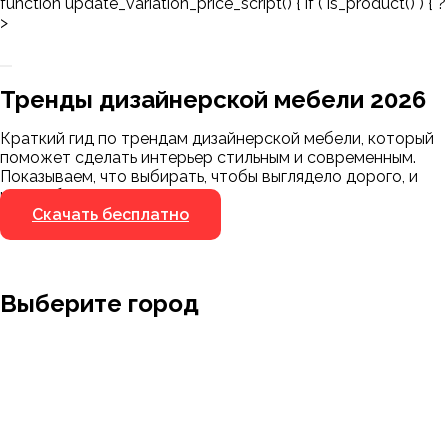
function update_variation_price_script() { if ( is_product() ) { ?
>
Заказать 3D-модель
Скачать каталог
Тренды дизайнерской мебели 2026
Мы пришлём ссылку для скачивания на
указанный номер
Краткий гид по трендам дизайнерской мебели, который
Я не робот
поможет сделать интерьер стильным и современным.
Я не робот
Показываем, что выбирать, чтобы выглядело дорого, и
чего избегать.
Скачать бесплатно
Выберите город
Москва
Заводоуковск
Мирный
Омск
Ижевск
Пенза
Санкт-Петербург
Муром
Ишим
Пермь
Абакан
Набережные Челны
Казань
Ростов-на-Дону
Алушта
Нефтеюганск
Калининград
Самара
Барнаул