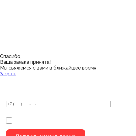
Нижневартовск
Кемерово
Тюмень
Волгоград
Новосибирск
Кострома
Уфа
Воронеж
Новый Уренгой
Красноярск
Челябинск
Грозный
Нижний Новгород
Лангепас
Южно-Сахалинск
Дмитровск
Магнитогорск
Ялуторовск
Екатеринбург
Озерск
Спасибо,
Ваша заявка принята!
Мы свяжемся с вами в ближайшее время
Закрыть
У Вас остались вопросы?
Я не робот