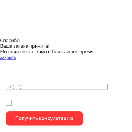
Новый Уренгой
Красноярск
Челябинск
Грозный
Нижний Новгород
Лангепас
Южно-Сахалинск
Дмитровск
Магнитогорск
Ялуторовск
Екатеринбург
Озерск
Спасибо,
Ваша заявка принята!
Мы свяжемся с вами в ближайшее время
Закрыть
У Вас остались вопросы?
Я не робот