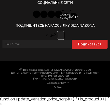
СОЦИАЛЬНЫЕ СЕТИ
Создать
Войти
аккаунт
ПОДПИШИТЕСЬ НА РАССЫЛКУ DIZAINAZONA
2+3=?
Ⓒ Все права защищены. DIZAINAZONA 2006-2026
Цены на сайте носят информационный характер и не являются
публичной офертой
Политика конфиденциальности
Создать аккаунт
Войти
function update_variation_price_script() { if ( is_product() ) { ?
>