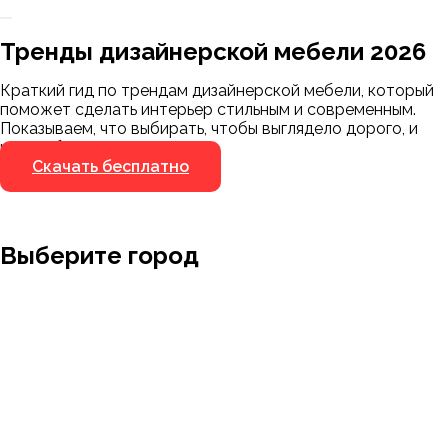
Заказать 3D-модель
Скачать каталог
Тренды дизайнерской мебели 2026
Мы пришлём ссылку для скачивания на
указанный номер
Краткий гид по трендам дизайнерской мебели, который
Я не робот
поможет сделать интерьер стильным и современным.
Я не робот
Показываем, что выбирать, чтобы выглядело дорого, и
чего избегать.
Скачать бесплатно
Выберите город
Москва
Заводоуковск
Мирный
Омск
Ижевск
Пенза
Санкт-Петербург
Муром
Ишим
Пермь
Абакан
Набережные Челны
Казань
Ростов-на-Дону
Алушта
Нефтеюганск
Калининград
Самара
Барнаул
Нижневартовск
Кемерово
Тюмень
Волгоград
Новосибирск
Кострома
Уфа
Воронеж