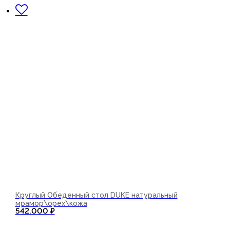
Круглый Обеденный стол DUKE натуральный
мрамор\орех\кожа
542.000
₽
В корзину