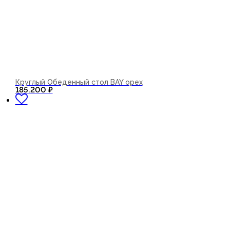
Круглый Обеденный стол BAY орех
В корзину
185.200
₽