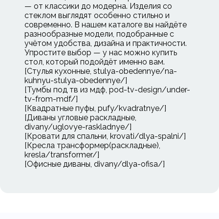
— от классики до модерна. Изделия со
стеклом выглядят особенно стильно и
современно. В нашем каталоге вы найдёте
разнообразные модели, подобранные с
учётом удобства, дизайна и практичности.
Упростите выбор — у нас можно купить
стол, который подойдёт именно вам.
[Стулья кухонные, stulya-obedennye/na-
kuhnyu-stulya-obedennye/]
[Тумбы под тв из мдф, pod-tv-design/under-
tv-from-mdf/]
[Квадратные пуфы, pufy/kvadratnye/]
[Диваны угловые раскладные,
divany/uglovye-raskladnye/]
[Кровати для спальни, krovati/dlya-spalni/]
[Кресла трансформер(раскладные),
kresla/transformer/]
[Офисные диваны, divany/dlya-ofisa/]