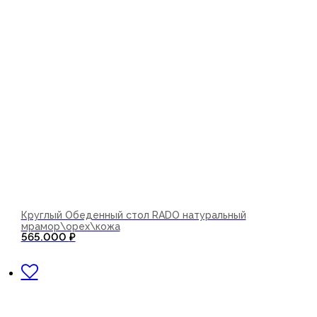
Круглый Обеденный стол RADO натуральный
мрамор\орех\кожа
565.000
₽
В корзину