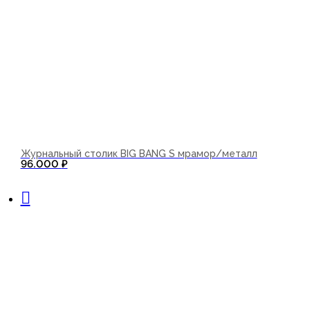
Журнальный столик BIG BANG S мрамор/металл
96.000
₽
В корзину