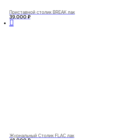
Приставной столик BREAK лак
В корзину
39.000
₽
Журнальный Столик FLAC лак
В корзину