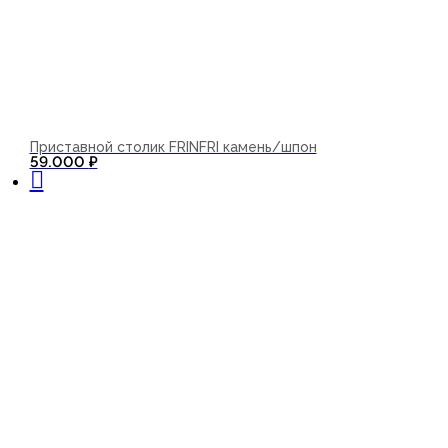
Приставной столик FRINFRI камень/шпон
В корзину
59.000
₽