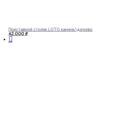
Приставной столик LOTO камень\дерево
В корзину
42.000
₽