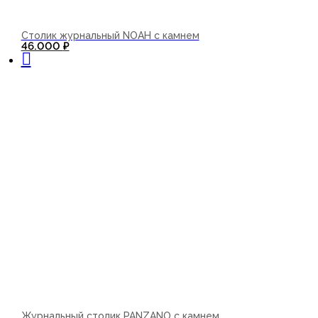
Столик журнальный NOAH с камнем
В корзину
46.000
₽
Журнальный столик PANZANO с камнем