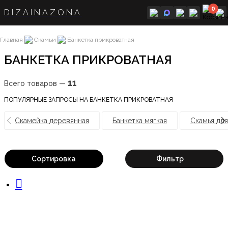
0
DIZAINAZONA
Главная
Скамьи
Банкетка прикроватная
БАНКЕТКА ПРИКРОВАТНАЯ
11
Всего товаров —
ПОПУЛЯРНЫЕ ЗАПРОСЫ НА БАНКЕТКА ПРИКРОВАТНАЯ
Скамейка деревянная
Банкетка мягкая
Скамья для
Сортировка
Фильтр