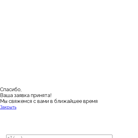
Москва
Заводоуковск
Мирный
Омск
Ижевск
Пенза
Санкт-Петербург
Муром
Ишим
Пермь
Абакан
Набережные Челны
Казань
Ростов-на-Дону
Алушта
Нефтеюганск
Калининград
Самара
Барнаул
Нижневартовск
Кемерово
Тюмень
Волгоград
Новосибирск
Кострома
Уфа
Воронеж
Новый Уренгой
Красноярск
Челябинск
Грозный
Нижний Новгород
Лангепас
Южно-Сахалинск
Дмитровск
Магнитогорск
Ялуторовск
Екатеринбург
Озерск
Спасибо,
Ваша заявка принята!
Мы свяжемся с вами в ближайшее время
Закрыть
У Вас остались вопросы?