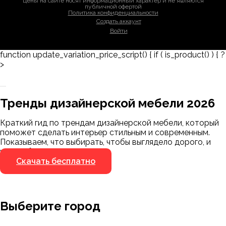
Цены на сайте носят информационный характер и не являются
публичной офертой
Политика конфиденциальности
Создать аккаунт
Войти
function update_variation_price_script() { if ( is_product() ) { ?
>
Заказать 3D-модель
Скачать каталог
Тренды дизайнерской мебели 2026
Мы пришлём ссылку для скачивания на
указанный номер
Краткий гид по трендам дизайнерской мебели, который
Я не робот
поможет сделать интерьер стильным и современным.
Я не робот
Показываем, что выбирать, чтобы выглядело дорого, и
чего избегать.
Скачать бесплатно
Выберите город