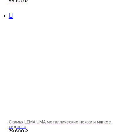
56.100
₽
В корзину
Скамья LEMA UMA металлические ножки и мягкое
сиденье
79.600
₽